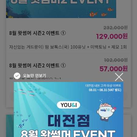
원
232,000
8월 왓썸머 시즌2 이벤트 ①
원
129,000
자신있는 겨드랑이) 땀 보톡스(국) 100유닛 + 미백토닝 + 제모 1회
원
102,000
8월 왓썸머 시즌2 이벤트 ①
원
57,000
오늘만 안보기
화끈피부 쿨링) 크라이오 2+1
원
102,000
더보기
8월 왓썸머 시즌2 이벤트 ①
원
57,000
피지 싸악) 아쿠아필 2+1
원
102,000
8월 왓썸머 시즌2 이벤트 ①
원
57,000