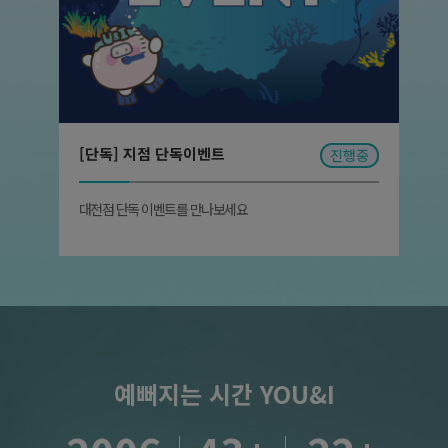
원
142,000
8월 왓썸머 시즌2 이벤트 ②
원
원
79,000
320,000
피부 원데이 패키지
원
170,000
이중턱 슈링모드) 슈링크 100샷 + 인모드FX 1부위 + 아쎄라 윤곽
주사 6cc
원데이pk) 피코프락셀 + 물광주사 5cc + MGF앰플(아기주사) + 크
라이오 + 모델링 1회
원
160,000
[단독] 지점 단독이벤트
진행중
8월 왓썸머 시즌2 이벤트 ②
원
원
89,000
550,000
피부 원데이 패키지
원
290,000
이중턱라인 슈링모드) 슈링크 300샷 + 인모드FX 2부위 (이중턱, 턱
대전점 단독 이벤트를 만나보세요
라인)
원데이pk) 피코프락셀 + 물광주사 5cc + MGF앰플(아기주사) + 크
라이오 + 모델링 2회
원
756,000
8월 왓썸머 시즌2 이벤트 ②
원
원
420,000
450,000
피부 원데이 패키지
원
260,000
올링크) 올리지오 300샷 + 슈링크 300샷
원데이pk) 힐링주사 + 피코프락셀 + 버츄RF (얼굴전체) + 리쥬란
시너지 스킨부스터 + LDM (6분) 1회
예뻐지는 시간 YOU&I
원
740,000
피부 원데이 패키지