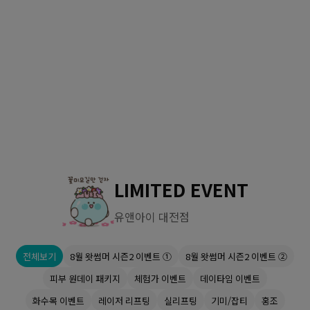
수원점
판교점
광교점
광명점
산본점
부천점
일산점
다산점
김포점
인천검단점
동탄점
평택점
안양점
부평점
안산점
의정부점
시흥배곧점
분당미금점
과천점
하남미사점
화성봉담점
경기광주점
LIMITED EVENT
CHUNGCHEONG-DO
유앤아이 대전점
천안점
대전점
전체보기
8월 왓썸머 시즌2 이벤트 ①
8월 왓썸머 시즌2 이벤트 ②
JEOLLA-DO
피부 원데이 패키지
체험가 이벤트
데이타임 이벤트
광주점
목포점
화수목 이벤트
레이저 리프팅
실리프팅
기미/잡티
홍조