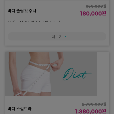
원
350,000
바디 슬림컷 주사
원
180,000
옵션) 바디 슬림컷 주사 1병 추가 시
더보기
원
2,700,000
바디 스컬트라
원
1,380,000