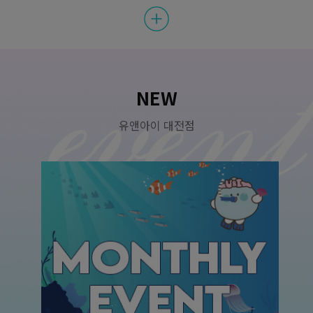
원
150,000
리쥬란힐러 2cc + 엘라비에 밸런스(프리미엄물광주사) 1.5cc + 크
라이오+ 촉촉팩 (손주사 or 더마샤인프로)
원데이pk) GLA + 피코토닝 + 제네시스 + 백옥주사 + 크라이오 +
모델링 1회
원
430,000
8월 왓썸머 시즌2 이벤트 ②
원
원
239,000
510,000
피부 원데이 패키지
NEW
원
270,000
리쥬베룩) 리쥬란힐러 2cc + 쥬베룩스킨 1cc + 스킨보톡스(국) 1c
c + 촉촉팩 (더마샤인프로 진행)
원데이pk) GLA + 피코토닝 + 제네시스 + 백옥주사 + 크라이오 +
유앤아이 대전점
모델링 2회
원
1,962,000
8월 왓썸머 시즌2 이벤트 ②
원
원
1,090,000
320,000
피부 원데이 패키지
원
170,000
시그니처 치트키) 덴서티 클래식 300샷 + 엘라비에 리투오 or 셀르
디엠 1병(7cc)
원데이pk) GLA + 클라리티II 홍조레이저(3단계) + 물광주사 5cc +
크라이오 + 모델링 1회
원
466,000
8월 왓썸머 시즌2 이벤트 ②
원
원
259,000
550,000
피부 원데이 패키지
원
290,000
가성비 리프팅) 레프톤(포커싱 체외충격파 리프팅) 3000샷 + 슈링
크 200샷
원데이pk) GLA + 클라리티II 홍조레이저(3단계) + 물광주사 5cc +
크라이오 + 모델링 2회