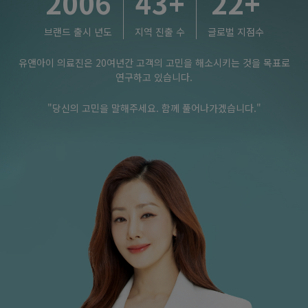
2006
43
+
22
+
원
390,000
원데이pk) 힐링주사 + 피코프락셀 + 버츄RF (얼굴전체) + 리쥬란
브랜드 출시 년도
지역 진출 수
글로벌 지점수
시너지 스킨부스터 + LDM (6분) 2회
유앤아이 의료진은 20여년간 고객의 고민을 해소시키는 것을 목표로
연구하고 있습니다.
"당신의 고민을 말해주세요. 함께 풀어나가겠습니다."