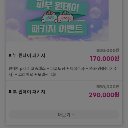
꿀광토닝) 라라필 + 듀얼 피코토닝(피코+제네시스) + 촉촉팩
원
826,000
8월 왓썸머 시즌2 이벤트 ②
원
459,000
원
304,000
8월 왓썸머 시즌2 이벤트 ①
원
V라인 리프팅) 민트실 3+3줄 + 턱끝필러(국) 1cc + 사각턱보톡스
169,000
50유닛 (국)
홍당무 탈출) 클라리티2 홍조(3단계) + 리쥬란시너지부스터 1병 +
LDM(6분) + 촉촉팩
원
1,168,000
8월 왓썸머 시즌2 이벤트 ②
원
원
649,000
320,000
원
피부 원데이 패키지
250,000
원
170,000
8월 왓썸머 시즌2 이벤트 ①
원
No1. 듀오 스킨부스터) 엘라비에 리투오 or 셀르디엠 1병(7cc) +
139,000
리쥬란힐러 2cc + LDM(6분) + 촉촉팩
원데이pk) 피코줌패스 + 피코토닝 + 백옥주사 + MGF앰플(아기주
대전 알도둑) 승모근or종아리 보톡스 100+100유닛 (국)
사) + 크라이오 + 모델링 1회
원
1,078,000
8월 왓썸머 시즌2 이벤트 ②
원
142,000
원
원
599,000
550,000
8월 왓썸머 시즌2 이벤트 ①
피부 원데이 패키지
원
79,000
원
290,000
코리아 쫀득 피부) 셀르디엠 1병(7cc) + 제네시스 + ldm(6분) + 촉
작은얼굴 PK) 사각턱보톡스 50U (국) + 측두근보톡스 50U + 광대
촉팩
원데이pk) 피코줌패스 + 피코토닝 + 백옥주사 + MGF앰플(아기주
윤곽주사 6cc
사) + 크라이오 + 모델링 2회
더보기
원
466,000
8월 왓썸머 시즌2 이벤트 ②
원
원
259,000
280,000
피부 원데이 패키지