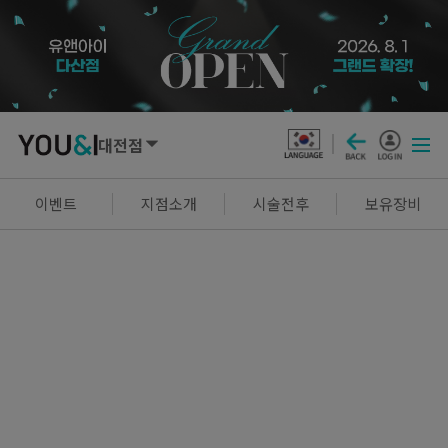
대전점
SEOUL
이벤트
지점소개
시술전후
보유장비
강남점
선릉점
잠실점
왕십리점
명동점
홍대신촌점
영등포점
마곡점
건대점
구로점
여의도점
천호점
목동점
창동점
GYEONGGI / INCHEON