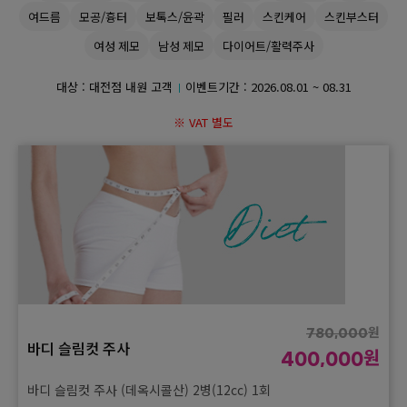
여드름
모공/흉터
보톡스/윤곽
필러
스킨케어
스킨부스터
GYEONGSANG-DO
여성 제모
남성 제모
다이어트/활력주사
대구점
부산점
창원점
대상 : 대전점 내원 고객
이벤트기간 :
2026.08.01 ~ 08.31
※ VAT 별도
원
780,000
바디 슬림컷 주사
원
400,000
바디 슬림컷 주사 (데옥시콜산) 2병(12cc) 1회