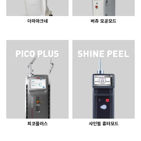
더마아크네
버츄 모공모드
피코플러스
샤인필 흉터모드