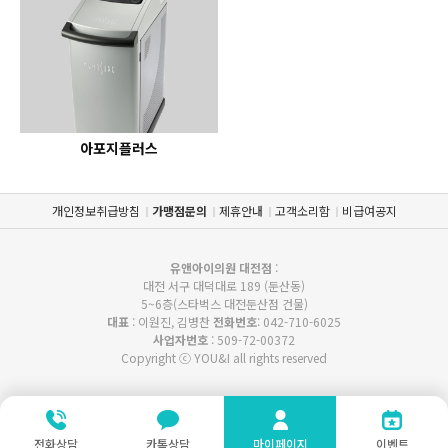
아포지플러스
개인정보취급방침
가맹점문의
제휴안내
고객소리함
비급여공지
유앤아이의원 대전점
:
대전 서구 대덕대로 189 (둔산동)
5~6층(스타벅스 대전둔산점 건물)
대표
: 이원진, 김병찬
전화번호
: 042-710-6025
사업자번호
: 509-72-00372
Copyright ⓒ YOU&I all rights reserved
전화상담
카톡상담
마이페이지
이벤트