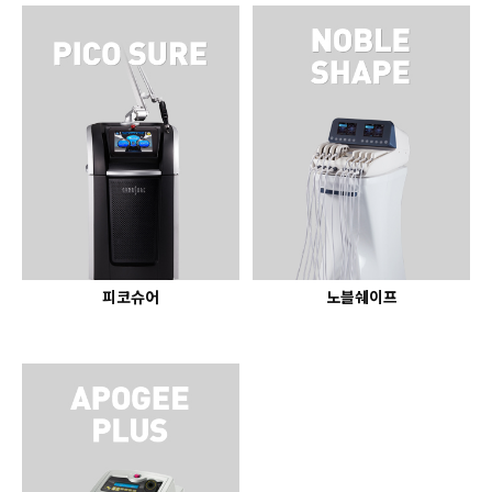
피코슈어
노블쉐이프