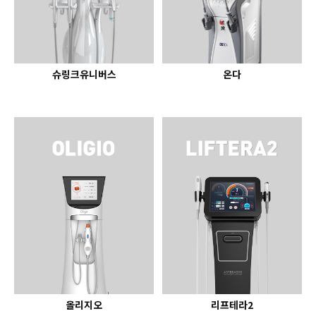
슈링크유니버스
온다
올리지오
리프테라2