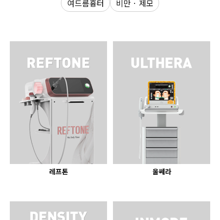
여드름흉터
비만 · 제모
수원점
판교점
광교점
광명점
산본점
부천점
일산점
다산점
김포점
인천검단점
동탄점
평택점
안양점
부평점
안산점
의정부점
시흥배곧점
분당미금점
과천점
하남미사점
화성봉담점
경기광주점
CHUNGCHEONG-DO
천안점
대전점
레프톤
울쎄라
JEOLLA-DO
광주점
목포점