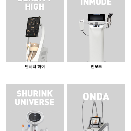
GYEONGSANG-DO
대구점
부산점
창원점
덴서티 하이
인모드