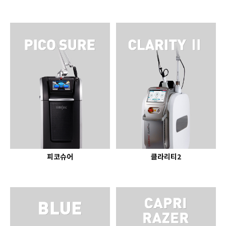
피코슈어
클라리티2