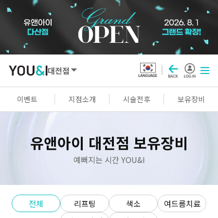
대전점
SEOUL
이벤트
지점소개
시술전후
보유장비
강남점
선릉점
잠실점
왕십리점
유앤아이 대전점 보유장비
명동점
홍대신촌점
영등포점
마곡점
건대점
구로점
여의도점
천호점
예뻐지는 시간 YOU&I
목동점
창동점
전체
리프팅
색소
여드름치료
GYEONGGI / INCHEON