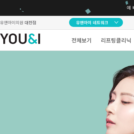
유앤아이의원
대전점
유앤아이 네트워크
전체보기
리프팅클리닉