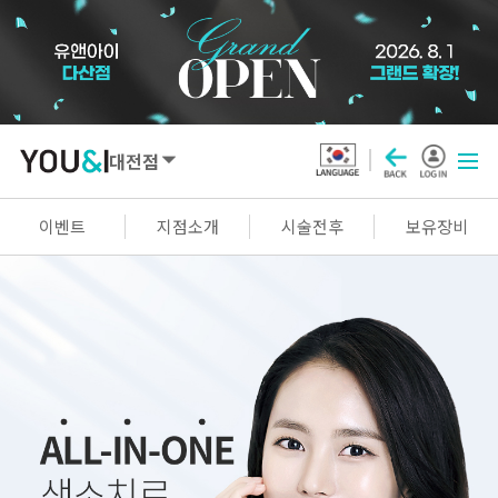
대전점
SEOUL
이벤트
지점소개
시술전후
보유장비
강남점
선릉점
잠실점
왕십리점
명동점
홍대신촌점
영등포점
마곡점
건대점
구로점
여의도점
천호점
목동점
창동점
GYEONGGI / INCHEON