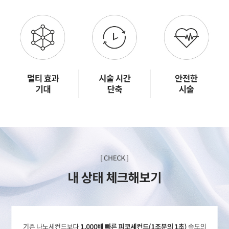
GYEONGSANG-DO
대구점
부산점
창원점