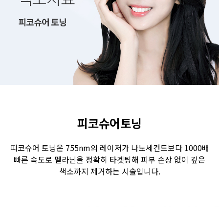
수원점
판교점
광교점
광명점
산본점
부천점
일산점
다산점
김포점
인천검단점
동탄점
평택점
안양점
부평점
안산점
의정부점
시흥배곧점
분당미금점
과천점
하남미사점
화성봉담점
경기광주점
피코슈어토닝
CHUNGCHEONG-DO
피코슈어 토닝은 755nm의 레이저가 나노세컨드보다 1000배
빠른 속도로 멜라닌을 정확히 타겟팅해 피부 손상 없이 깊은
천안점
대전점
색소까지 제거하는 시술입니다.
JEOLLA-DO
광주점
목포점