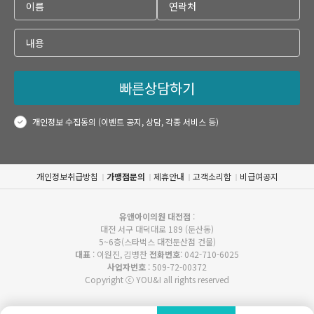
빠른상담하기
개인정보 수집동의 (이벤트 공지, 상담, 각종 서비스 등)
개인정보취급방침
가맹점문의
제휴안내
고객소리함
비급여공지
유앤아이의원 대전점
:
대전 서구 대덕대로 189 (둔산동)
5~6층(스타벅스 대전둔산점 건물)
대표
: 이원진, 김병찬
전화번호
: 042-710-6025
사업자번호
: 509-72-00372
Copyright ⓒ YOU&I all rights reserved