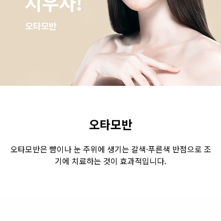
수원점
판교점
광교점
광명점
산본점
부천점
일산점
다산점
김포점
인천검단점
동탄점
평택점
안양점
부평점
안산점
의정부점
시흥배곧점
분당미금점
과천점
하남미사점
화성봉담점
경기광주점
오타모반
CHUNGCHEONG-DO
오타모반은 뺨이나 눈 주위에 생기는 갈색·푸른색 반점으로 조
기에 치료하는 것이 효과적입니다.
천안점
대전점
JEOLLA-DO
광주점
목포점