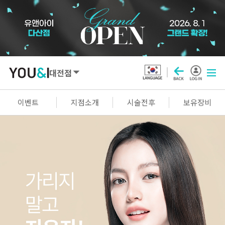
대전점
SEOUL
이벤트
지점소개
시술전후
보유장비
강남점
선릉점
잠실점
왕십리점
명동점
홍대신촌점
영등포점
마곡점
건대점
구로점
여의도점
천호점
목동점
창동점
GYEONGGI / INCHEON