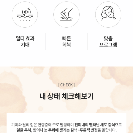
GYEONGSANG-DO
대구점
부산점
창원점