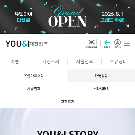
대전점
SEOUL
이벤트
지점소개
시술전후
보유장비
강남점
선릉점
잠실점
왕십리점
유앤아이소식
카톡상담
명동점
홍대신촌점
영등포점
마곡점
시술전후
스타갤러리
건대점
구로점
여의도점
천호점
고객후기
목동점
창동점
GYEONGGI / INCHEON
YOU&I STORY