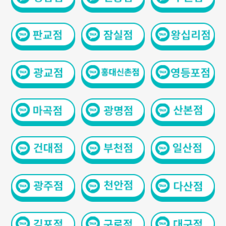
GYEONGSANG-DO
대구점
부산점
창원점