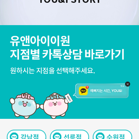
수원점
판교점
광교점
광명점
산본점
부천점
일산점
다산점
김포점
인천검단점
동탄점
평택점
안양점
부평점
안산점
의정부점
시흥배곧점
분당미금점
과천점
하남미사점
화성봉담점
경기광주점
CHUNGCHEONG-DO
천안점
대전점
JEOLLA-DO
광주점
목포점