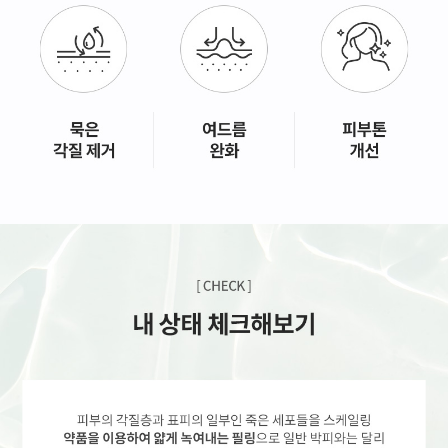
GYEONGSANG-DO
대구점
부산점
창원점