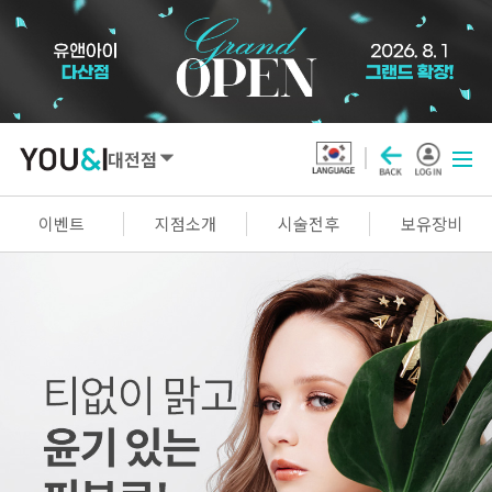
대전점
SEOUL
이벤트
지점소개
시술전후
보유장비
강남점
선릉점
잠실점
왕십리점
명동점
홍대신촌점
영등포점
마곡점
건대점
구로점
여의도점
천호점
목동점
창동점
GYEONGGI / INCHEON