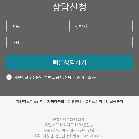
상담신청
빠른상담하기
개인정보 수집동의 (이벤트 공지, 상담, 각종 서비스 등)
개인정보취급방침
가맹점문의
제휴안내
고객소리함
비급여공지
유앤아이의원 대전점
:
대전 서구 대덕대로 189 (둔산동)
5~6층(스타벅스 대전둔산점 건물)
대표
: 이원진, 김병찬
전화번호
: 042-710-6025