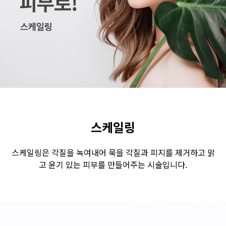
수원점
판교점
광교점
광명점
산본점
부천점
일산점
다산점
김포점
인천검단점
동탄점
평택점
안양점
부평점
안산점
의정부점
시흥배곧점
분당미금점
과천점
하남미사점
화성봉담점
경기광주점
스케일링
CHUNGCHEONG-DO
스케일링은 각질을 녹여내어 묵을 각질과 피지를 제거하고 맑
고 윤기 있는 피부를 만들어주는 시술입니다.
천안점
대전점
JEOLLA-DO
광주점
목포점