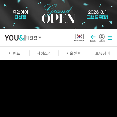
대전점
SEOUL
이벤트
지점소개
시술전후
보유장비
강남점
선릉점
잠실점
왕십리점
명동점
홍대신촌점
영등포점
마곡점
건대점
구로점
여의도점
천호점
목동점
창동점
GYEONGGI / INCHEON