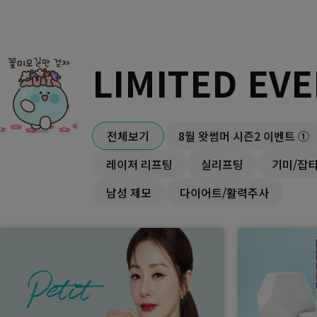
LIMITED EV
전체보기
8월 왓썸머 시즌2 이벤트 ①
레이저 리프팅
실리프팅
기미/잡
남성 제모
다이어트/활력주사