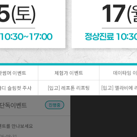
원
지 or 벨로테로)
159,000
21
) 1cc
마리오네트 필러(수입) 1cc
수입 필러 (스타일에이
4
지 or 벨로테로)
29
엘프 귀 필러(수입) 1cc
수입 필러 (스타일에이
지 or 벨로테로)
42
 왓썸머 이벤트
체험가 이벤트
데이타임 
손등 지우개 필러(수입) 2cc
 바디 슬림컷 주사
[입고] 레프톤 리프팅
[입고] 엘라비에 
점 단독이벤트
진행중
벤트를 만나보세요
26-08-31