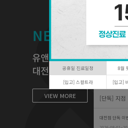
엘프 귀 필러(국산
NEW
유앤아이
대전점
공휴일 진료일정
8월
[입고] 스컬트라
[입고]
VIEW MORE
[단독] 지
대전점 단독 이
2026-08-01~20