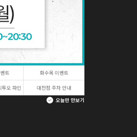
원
9,000
원
00,000
원
9,000
원
580,000
원
9,000
이벤트
화수목 이벤트
리투오 파인
대전점 주차 안내
오늘만 안보기