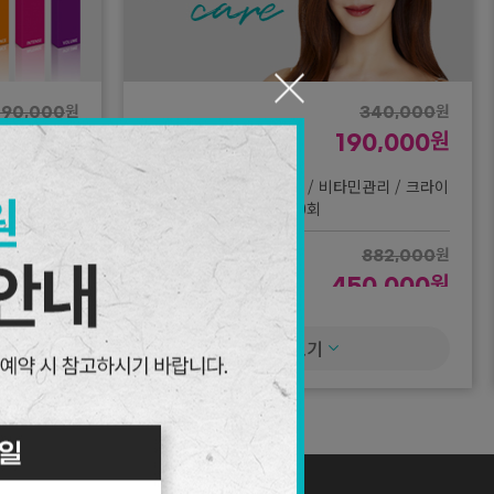
원
원
290,000
340,000
스킨케어 패키지
원
원
9,000
190,000
관리 장바구니 (아쿠아필 / 비타민관리 / 크라이
오 / 소노케어 중 택1) 10회
원
00,000
원
원
882,000
9,000
스킨케어 패키지
원
450,000
내맘대로 패키지 플래티넘 관리 10회
더보기
원
290,000
원
9,000
원
290,000