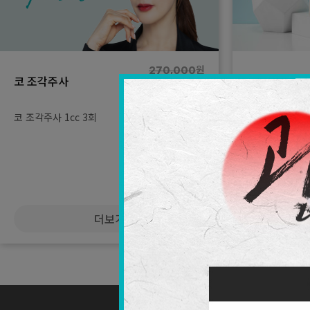
국산 필러 5cc
국산 필러 (
원
270,000
코 조각주사
국산 필러 (
원
150,000
국산 필러 10cc
코 조각주사 1cc 3회
눈밑(눈밑고랑) 
국산 필러 (
애교 필러(국산) 
더보기
국산 필러 (
마리오네트 필러(
국산 필러 (