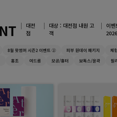
ENT
대전
대상 : 대전점 내원 고
이벤
점
객
2026
8월 왓썸머 시즌2 이벤트 ②
피부 원데이 패키지
체
티
홍조
여드름
모공/흉터
보톡스/윤곽
필