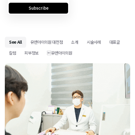
Subscribe
See All
유앤아이의원 대전점
소개
시술사례
대표글
칼럼
피부정보
유앤아이의원