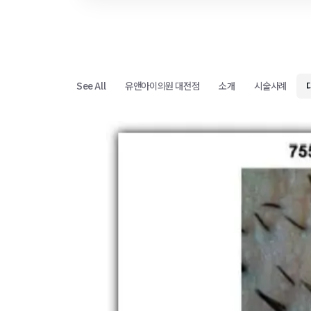
See All
유앤아이의원 대전점
소개
시술사례