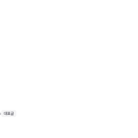
6
대표글