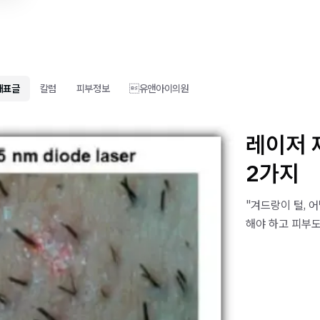
대표글
칼럼
피부정보
유앤아이의원
레이저 
2가지
"겨드랑이 털, 어
해야 하고 피부도