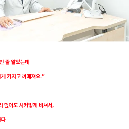
인 줄 알았는데
게 커지고 까매져요.”
리 덮어도 시커멓게 비쳐서,
마다