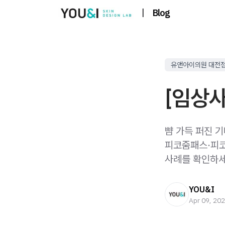
|
Blog
유앤아이의원 대전
[임상사
뺨 가득 퍼진 기
피코줌패스·피코
사례를 확인하세
YOU&I
Apr 09, 20