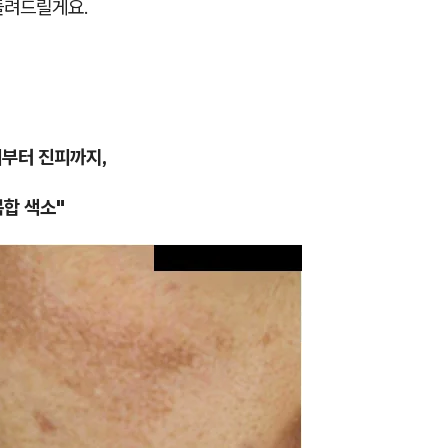
들려드릴게요.
피부터 진피까지,
복합 색소"