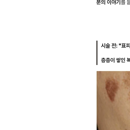
분의 이야기
를 
시술 전: "표
층층이 쌓인 