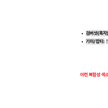
검버섯(흑자)
기미/잡티:
진
이런 복합성 색소