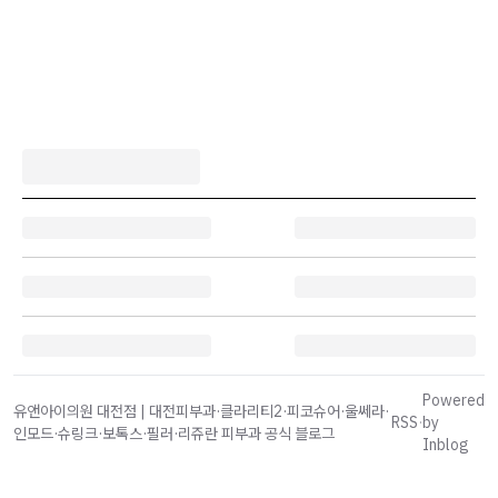
Powered
유앤아이의원 대전점 | 대전피부과·클라리티2·피코슈어·울쎄라·
RSS
·
by
인모드·슈링크·보톡스·필러·리쥬란 피부과 공식 블로그
Inblog